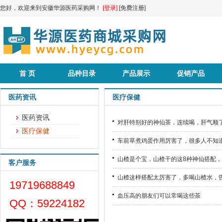
您好，欢迎来到安徽华源医药采购网！
[登录]
[免费注册]
首 页
品种目录
产品展示
促销产品
医药资讯
医疗保健
医药资讯
对肝特别好的神仙茶，连续喝，肝气顺
医疗保健
车前草煮鸡蛋作用厉害了，很多人不知
山楂是个宝，山楂干的这8种神仙搭配，
客户服务
山楂这样搭配太厉害了，多喝山楂水，
19719688849
血压高的朋友们可以常喝这些茶
QQ：59224182