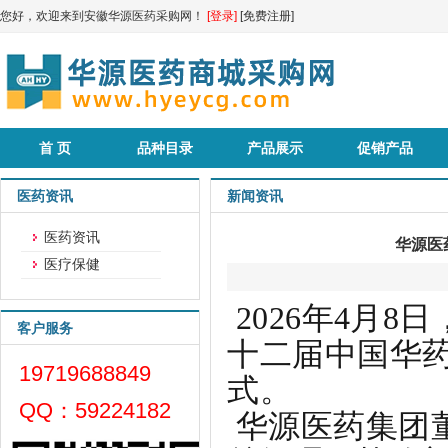
您好，欢迎来到安徽华源医药采购网！
[登录]
[免费注册]
首 页
品种目录
产品展示
促销产品
医药资讯
新闻资讯
医药资讯
华源医
医疗保健
2026
年
4
月
8
日
客户服务
十
二
届
中国华
19719688849
式。
QQ：59224182
华源医药集团