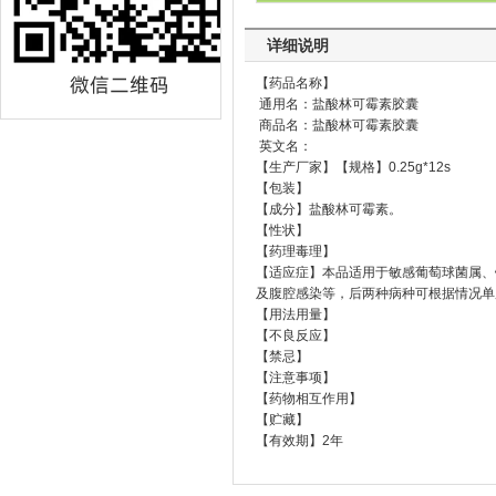
详细说明
【药品名称】
通用名：盐酸林可霉素胶囊
商品名：盐酸林可霉素胶囊
英文名：
【生产厂家】【规格】0.25g*12s
【包装】
【成分】盐酸林可霉素。
【性状】
【药理毒理】
【适应症】本品适用于敏感葡萄球菌属、
及腹腔感染等，后两种病种可根据情况单
【用法用量】
【不良反应】
【禁忌】
【注意事项】
【药物相互作用】
【贮藏】
【有效期】2年