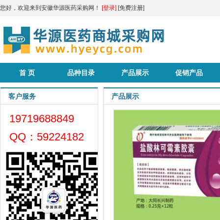
您好，欢迎来到安徽华源医药采购网！
[登录]
[免费注册]
首 页
品种目录
产品展示
促销产品
客户服务
产品展示
19719688849
QQ：59224182