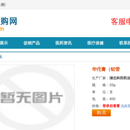
册]
客服电
展示
促销产品
医药资讯
医疗保健
联系
示
华佗膏（铝管
生产厂家：
湖北科田药
规 格：20g
单 位：支
包 装：400
价格：
登录后查看
点此