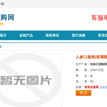
册]
客服电
展示
促销产品
医药资讯
医疗保健
联系
示
人参口服液(玻璃
生产厂家：
吉林天强制
规 格：10ml*10支
单 位：盒
包 装：60
价格：
登录后查看
点此